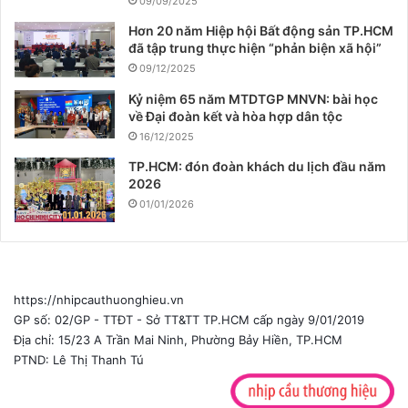
09/09/2025
Hơn 20 năm Hiệp hội Bất động sản TP.HCM
đã tập trung thực hiện “phản biện xã hội”
09/12/2025
Kỷ niệm 65 năm MTDTGP MNVN: bài học
về Đại đoàn kết và hòa hợp dân tộc
16/12/2025
TP.HCM: đón đoàn khách du lịch đầu năm
2026
01/01/2026
https://nhipcauthuonghieu.vn
GP số: 02/GP - TTĐT - Sở TT&TT TP.HCM cấp ngày 9/01/2019
Địa chỉ: 15/23 A Trần Mai Ninh, Phường Bảy Hiền, TP.HCM
PTND: Lê Thị Thanh Tú