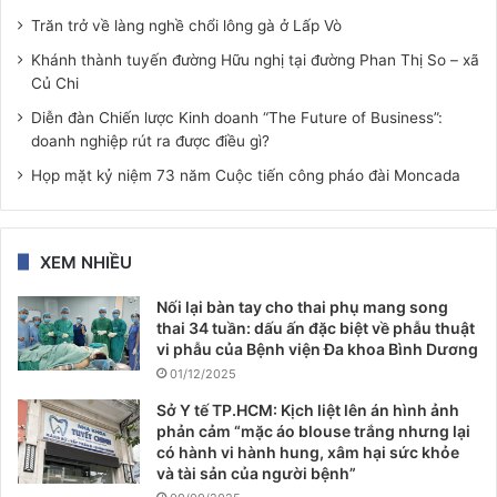
Trăn trở về làng nghề chổi lông gà ở Lấp Vò
Khánh thành tuyến đường Hữu nghị tại đường Phan Thị So – xã
Củ Chi
Diễn đàn Chiến lược Kinh doanh “The Future of Business”:
doanh nghiệp rút ra được điều gì?
Họp mặt kỷ niệm 73 năm Cuộc tiến công pháo đài Moncada
XEM NHIỀU
Nối lại bàn tay cho thai phụ mang song
thai 34 tuần: dấu ấn đặc biệt về phẫu thuật
vi phẫu của Bệnh viện Đa khoa Bình Dương
01/12/2025
Sở Y tế TP.HCM: Kịch liệt lên án hình ảnh
phản cảm “mặc áo blouse trắng nhưng lại
có hành vi hành hung, xâm hại sức khỏe
và tài sản của người bệnh”