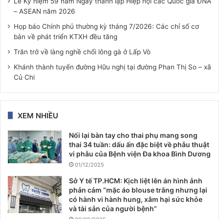
Lễ Kỷ niệm 59 năm Ngày thành lập Hiệp hội các Quốc gia ĐNÁ
– ASEAN năm 2026
Họp báo Chính phủ thường kỳ tháng 7/2026: Các chỉ số cơ
bản về phát triển KTXH đều tăng
Trăn trở về làng nghề chổi lông gà ở Lấp Vò
Khánh thành tuyến đường Hữu nghị tại đường Phan Thị So – xã
Củ Chi
XEM NHIỀU
Nối lại bàn tay cho thai phụ mang song
thai 34 tuần: dấu ấn đặc biệt về phẫu thuật
vi phẫu của Bệnh viện Đa khoa Bình Dương
01/12/2025
Sở Y tế TP.HCM: Kịch liệt lên án hình ảnh
phản cảm “mặc áo blouse trắng nhưng lại
có hành vi hành hung, xâm hại sức khỏe
và tài sản của người bệnh”