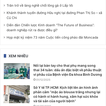
Trăn trở về làng nghề chổi lông gà ở Lấp Vò
Khánh thành tuyến đường Hữu nghị tại đường Phan Thị So – xã
Củ Chi
Diễn đàn Chiến lược Kinh doanh “The Future of Business”:
doanh nghiệp rút ra được điều gì?
Họp mặt kỷ niệm 73 năm Cuộc tiến công pháo đài Moncada
XEM NHIỀU
Nối lại bàn tay cho thai phụ mang song
thai 34 tuần: dấu ấn đặc biệt về phẫu thuật
vi phẫu của Bệnh viện Đa khoa Bình Dương
01/12/2025
Sở Y tế TP.HCM: Kịch liệt lên án hình ảnh
phản cảm “mặc áo blouse trắng nhưng lại
có hành vi hành hung, xâm hại sức khỏe
và tài sản của người bệnh”