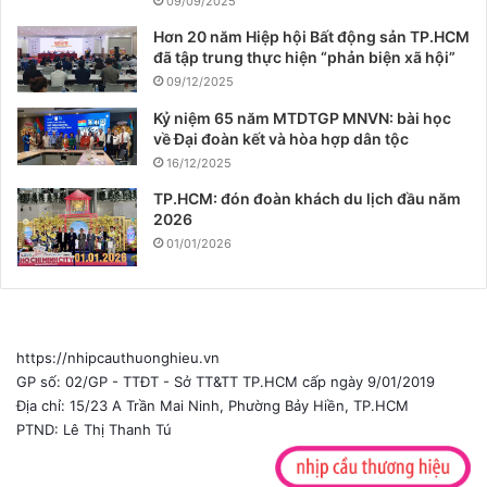
09/09/2025
Hơn 20 năm Hiệp hội Bất động sản TP.HCM
đã tập trung thực hiện “phản biện xã hội”
09/12/2025
Kỷ niệm 65 năm MTDTGP MNVN: bài học
về Đại đoàn kết và hòa hợp dân tộc
16/12/2025
TP.HCM: đón đoàn khách du lịch đầu năm
2026
01/01/2026
https://nhipcauthuonghieu.vn
GP số: 02/GP - TTĐT - Sở TT&TT TP.HCM cấp ngày 9/01/2019
Địa chỉ: 15/23 A Trần Mai Ninh, Phường Bảy Hiền, TP.HCM
PTND: Lê Thị Thanh Tú