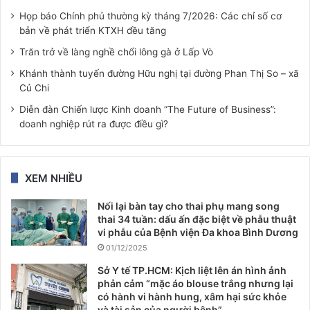
Họp báo Chính phủ thường kỳ tháng 7/2026: Các chỉ số cơ
bản về phát triển KTXH đều tăng
Trăn trở về làng nghề chổi lông gà ở Lấp Vò
Khánh thành tuyến đường Hữu nghị tại đường Phan Thị So – xã
Củ Chi
Diễn đàn Chiến lược Kinh doanh “The Future of Business”:
doanh nghiệp rút ra được điều gì?
XEM NHIỀU
Nối lại bàn tay cho thai phụ mang song
thai 34 tuần: dấu ấn đặc biệt về phẫu thuật
vi phẫu của Bệnh viện Đa khoa Bình Dương
01/12/2025
Sở Y tế TP.HCM: Kịch liệt lên án hình ảnh
phản cảm “mặc áo blouse trắng nhưng lại
có hành vi hành hung, xâm hại sức khỏe
và tài sản của người bệnh”