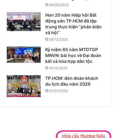
09/09/2025
Hơn 20 năm Hiệp hội Bất
động sản TP.HCM đã tập
trung thực hiện “phản biện
xã hội”
09/12/2025
Kỷ niệm 65 năm MTDTGP
MNVN: bài học về Đại đoàn
kết và hòa hợp dân tộc
16/12/2025
TP.HCM: đón đoàn khách
du lịch đầu năm 2026
01/01/2026