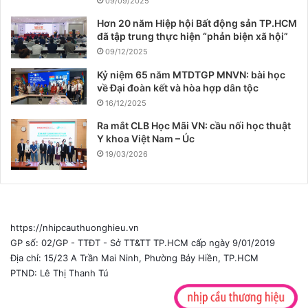
09/09/2025
Hơn 20 năm Hiệp hội Bất động sản TP.HCM
đã tập trung thực hiện “phản biện xã hội”
09/12/2025
Kỷ niệm 65 năm MTDTGP MNVN: bài học
về Đại đoàn kết và hòa hợp dân tộc
16/12/2025
Ra mắt CLB Học Mãi VN: cầu nối học thuật
Y khoa Việt Nam – Úc
19/03/2026
https://nhipcauthuonghieu.vn
GP số: 02/GP - TTĐT - Sở TT&TT TP.HCM cấp ngày 9/01/2019
Địa chỉ: 15/23 A Trần Mai Ninh, Phường Bảy Hiền, TP.HCM
PTND: Lê Thị Thanh Tú