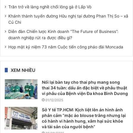
Trăn trở về làng nghề chổi lông gà ở Lấp Vò
Khánh thành tuyến đường Hữu nghị tại đường Phan Thị So – xã
Củ Chi
Diễn đàn Chiến lược Kinh doanh “The Future of Business”:
doanh nghiệp rút ra được điều gì?
Họp mặt kỷ niệm 73 năm Cuộc tiến công pháo đài Moncada
XEM NHIỀU
Nối lại bàn tay cho thai phụ mang song
thai 34 tuần: dấu ấn đặc biệt về phẫu thuật
vi phẫu của Bệnh viện Đa khoa Bình Dương
01/12/2025
Sở Y tế TP.HCM: Kịch liệt lên án hình ảnh
phản cảm “mặc áo blouse trắng nhưng lại
có hành vi hành hung, xâm hại sức khỏe
và tài sản của người bệnh”