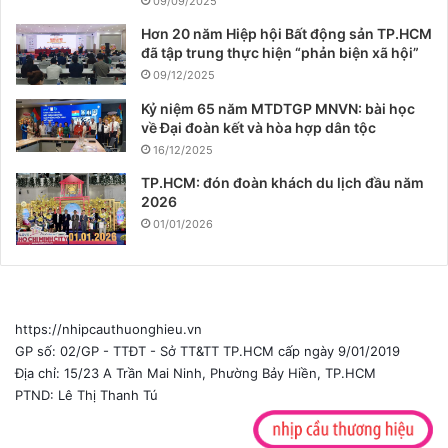
09/09/2025
Hơn 20 năm Hiệp hội Bất động sản TP.HCM
đã tập trung thực hiện “phản biện xã hội”
09/12/2025
Kỷ niệm 65 năm MTDTGP MNVN: bài học
về Đại đoàn kết và hòa hợp dân tộc
16/12/2025
TP.HCM: đón đoàn khách du lịch đầu năm
2026
01/01/2026
https://nhipcauthuonghieu.vn
GP số: 02/GP - TTĐT - Sở TT&TT TP.HCM cấp ngày 9/01/2019
Địa chỉ: 15/23 A Trần Mai Ninh, Phường Bảy Hiền, TP.HCM
PTND: Lê Thị Thanh Tú