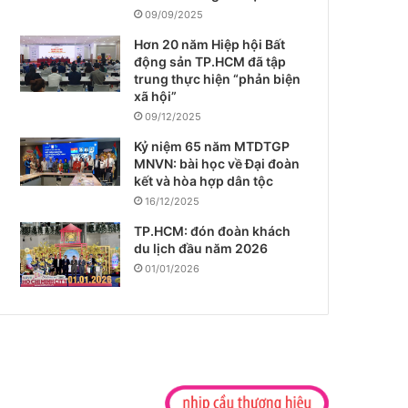
09/09/2025
Hơn 20 năm Hiệp hội Bất
động sản TP.HCM đã tập
trung thực hiện “phản biện
xã hội”
09/12/2025
Kỷ niệm 65 năm MTDTGP
MNVN: bài học về Đại đoàn
kết và hòa hợp dân tộc
16/12/2025
TP.HCM: đón đoàn khách
du lịch đầu năm 2026
01/01/2026