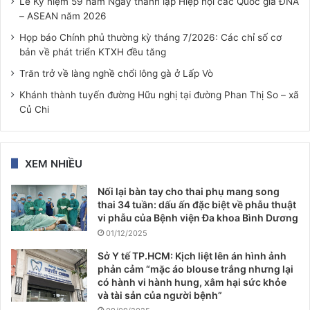
Lễ Kỷ niệm 59 năm Ngày thành lập Hiệp hội các Quốc gia ĐNÁ
– ASEAN năm 2026
Họp báo Chính phủ thường kỳ tháng 7/2026: Các chỉ số cơ
bản về phát triển KTXH đều tăng
Trăn trở về làng nghề chổi lông gà ở Lấp Vò
Khánh thành tuyến đường Hữu nghị tại đường Phan Thị So – xã
Củ Chi
XEM NHIỀU
Nối lại bàn tay cho thai phụ mang song
thai 34 tuần: dấu ấn đặc biệt về phẫu thuật
vi phẫu của Bệnh viện Đa khoa Bình Dương
01/12/2025
Sở Y tế TP.HCM: Kịch liệt lên án hình ảnh
phản cảm “mặc áo blouse trắng nhưng lại
có hành vi hành hung, xâm hại sức khỏe
và tài sản của người bệnh”