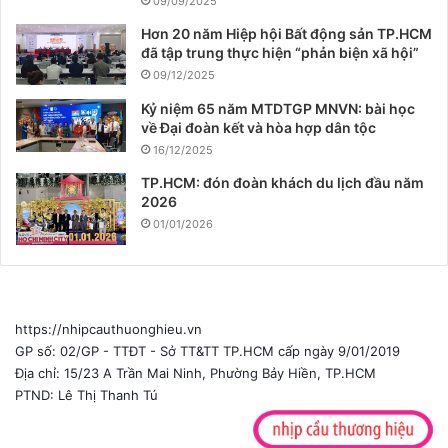
09/09/2025
Hơn 20 năm Hiệp hội Bất động sản TP.HCM
đã tập trung thực hiện “phản biện xã hội”
09/12/2025
Kỷ niệm 65 năm MTDTGP MNVN: bài học
về Đại đoàn kết và hòa hợp dân tộc
16/12/2025
TP.HCM: đón đoàn khách du lịch đầu năm
2026
01/01/2026
https://nhipcauthuonghieu.vn
GP số: 02/GP - TTĐT - Sở TT&TT TP.HCM cấp ngày 9/01/2019
Địa chỉ: 15/23 A Trần Mai Ninh, Phường Bảy Hiền, TP.HCM
PTND: Lê Thị Thanh Tú