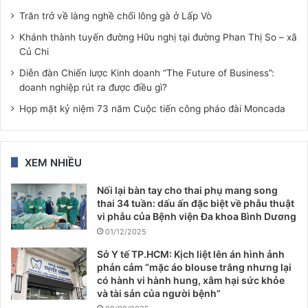
Trăn trở về làng nghề chổi lông gà ở Lấp Vò
Khánh thành tuyến đường Hữu nghị tại đường Phan Thị So – xã
Củ Chi
Diễn đàn Chiến lược Kinh doanh “The Future of Business”:
doanh nghiệp rút ra được điều gì?
Họp mặt kỷ niệm 73 năm Cuộc tiến công pháo đài Moncada
XEM NHIỀU
Nối lại bàn tay cho thai phụ mang song
thai 34 tuần: dấu ấn đặc biệt về phẫu thuật
vi phẫu của Bệnh viện Đa khoa Bình Dương
01/12/2025
Sở Y tế TP.HCM: Kịch liệt lên án hình ảnh
phản cảm “mặc áo blouse trắng nhưng lại
có hành vi hành hung, xâm hại sức khỏe
và tài sản của người bệnh”