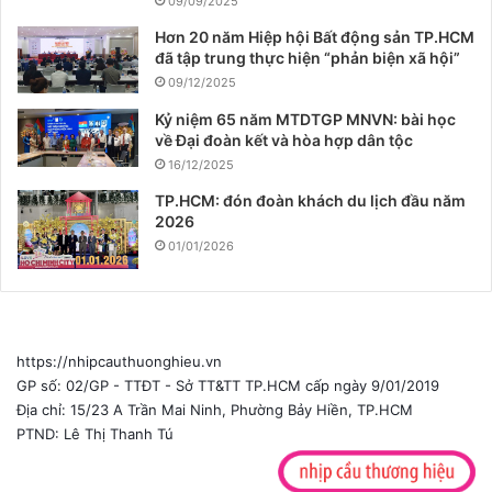
09/09/2025
Hơn 20 năm Hiệp hội Bất động sản TP.HCM
đã tập trung thực hiện “phản biện xã hội”
09/12/2025
Kỷ niệm 65 năm MTDTGP MNVN: bài học
về Đại đoàn kết và hòa hợp dân tộc
16/12/2025
TP.HCM: đón đoàn khách du lịch đầu năm
2026
01/01/2026
https://nhipcauthuonghieu.vn
GP số: 02/GP - TTĐT - Sở TT&TT TP.HCM cấp ngày 9/01/2019
Địa chỉ: 15/23 A Trần Mai Ninh, Phường Bảy Hiền, TP.HCM
PTND: Lê Thị Thanh Tú