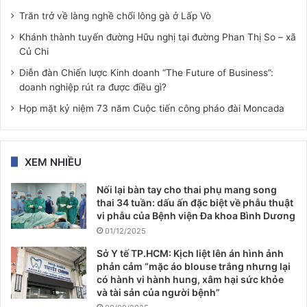
Trăn trở về làng nghề chổi lông gà ở Lấp Vò
Khánh thành tuyến đường Hữu nghị tại đường Phan Thị So – xã
Củ Chi
Diễn đàn Chiến lược Kinh doanh “The Future of Business”:
doanh nghiệp rút ra được điều gì?
Họp mặt kỷ niệm 73 năm Cuộc tiến công pháo đài Moncada
XEM NHIỀU
Nối lại bàn tay cho thai phụ mang song
thai 34 tuần: dấu ấn đặc biệt về phẫu thuật
vi phẫu của Bệnh viện Đa khoa Bình Dương
01/12/2025
Sở Y tế TP.HCM: Kịch liệt lên án hình ảnh
phản cảm “mặc áo blouse trắng nhưng lại
có hành vi hành hung, xâm hại sức khỏe
và tài sản của người bệnh”