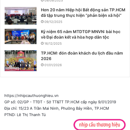
09/09/2025
Hơn 20 năm Hiệp hội Bất động sản TP.HCM
đã tập trung thực hiện “phản biện xã hội”
09/12/2025
Kỷ niệm 65 năm MTDTGP MNVN: bài học
về Đại đoàn kết và hòa hợp dân tộc
16/12/2025
TP.HCM: đón đoàn khách du lịch đầu năm
2026
01/01/2026
https://nhipcauthuonghieu.vn
GP số: 02/GP - TTĐT - Sở TT&TT TP.HCM cấp ngày 9/01/2019
Địa chỉ: 15/23 A Trần Mai Ninh, Phường Bảy Hiền, TP.HCM
PTND: Lê Thị Thanh Tú