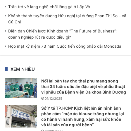
Trăn trở về làng nghề chổi lông gà ở Lấp Vò
Khánh thành tuyến đường Hữu nghị tại đường Phan Thị So – xã
Củ Chi
Diễn đàn Chiến lược Kinh doanh “The Future of Business”:
doanh nghiệp rút ra được điều gì?
Họp mặt kỷ niệm 73 năm Cuộc tiến công pháo đài Moncada
XEM NHIỀU
Nối lại bàn tay cho thai phụ mang song
thai 34 tuần: dấu ấn đặc biệt về phẫu thuật
vi phẫu của Bệnh viện Đa khoa Bình Dương
01/12/2025
Sở Y tế TP.HCM: Kịch liệt lên án hình ảnh
phản cảm “mặc áo blouse trắng nhưng lại
có hành vi hành hung, xâm hại sức khỏe
và tài sản của người bệnh”