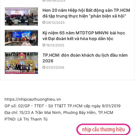
09/09/2025
Hơn 20 năm Hiệp hội Bất động sản TP.HCM
đã tập trung thực hiện “phản biện xã hội”
09/12/2025
Kỷ niệm 65 năm MTDTGP MNVN: bài học
về Đại đoàn kết và hòa hợp dân tộc
16/12/2025
TP.HCM: đón đoàn khách du lịch đầu năm
2026
01/01/2026
https://nhipcauthuonghieu.vn
GP số: 02/GP - TTĐT - Sở TT&TT TP.HCM cấp ngày 9/01/2019
Địa chỉ: 15/23 A Trần Mai Ninh, Phường Bảy Hiền, TP.HCM
PTND: Lê Thị Thanh Tú