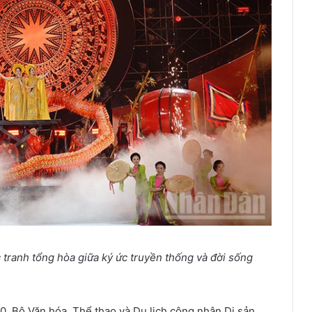
tranh tổng hòa giữa ký ức truyền thống và đời sống
020, Bộ Văn hóa, Thể thao và Du lịch công nhận Di sản