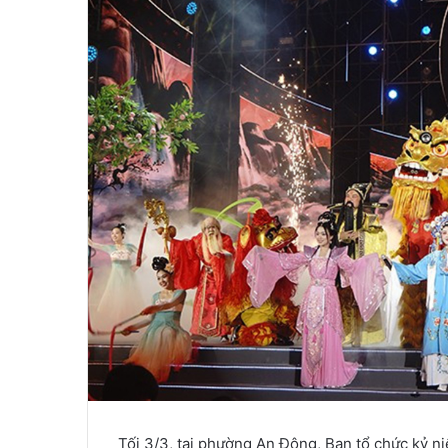
Tối 3/3, tại phường An Đông, Ban tổ chức kỷ n