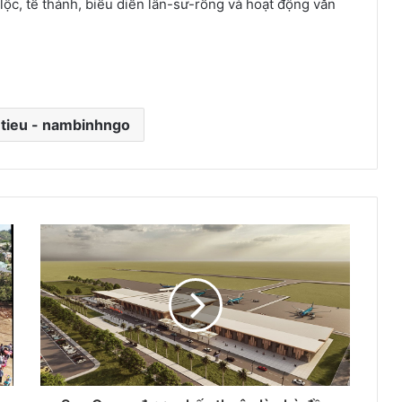
lộc, tế thánh, biểu diễn lân-sư-rồng và hoạt động văn
tieu - nambinhngo