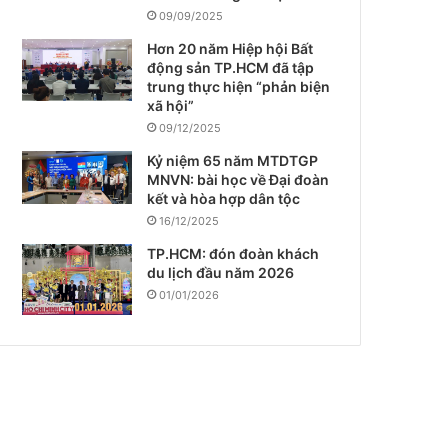
09/09/2025
Hơn 20 năm Hiệp hội Bất
động sản TP.HCM đã tập
trung thực hiện “phản biện
xã hội”
09/12/2025
Kỷ niệm 65 năm MTDTGP
MNVN: bài học về Đại đoàn
kết và hòa hợp dân tộc
16/12/2025
TP.HCM: đón đoàn khách
du lịch đầu năm 2026
01/01/2026