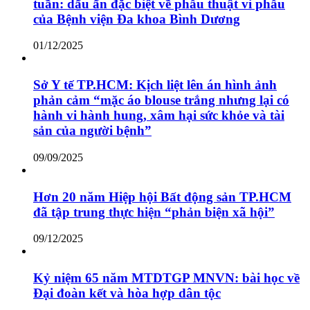
tuần: dấu ấn đặc biệt về phẫu thuật vi phẫu
của Bệnh viện Đa khoa Bình Dương
01/12/2025
Sở Y tế TP.HCM: Kịch liệt lên án hình ảnh
phản cảm “mặc áo blouse trắng nhưng lại có
hành vi hành hung, xâm hại sức khỏe và tài
sản của người bệnh”
09/09/2025
Hơn 20 năm Hiệp hội Bất động sản TP.HCM
đã tập trung thực hiện “phản biện xã hội”
09/12/2025
Kỷ niệm 65 năm MTDTGP MNVN: bài học về
Đại đoàn kết và hòa hợp dân tộc