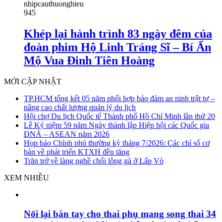
nhipcauthuonghieu
945
Khép lại hành trình 83 ngày đêm của
đoàn phim Hộ Linh Tráng Sĩ – Bí Ẩn
Mộ Vua Đinh Tiên Hoàng
MỚI CẬP NHẬT
TP.HCM tổng kết 05 năm phối hợp bảo đảm an ninh trật tự –
nâng cao chất lượng quản lý du lịch
Hội chợ Du lịch Quốc tế Thành phố Hồ Chí Minh lần thứ 20
Lễ Kỷ niệm 59 năm Ngày thành lập Hiệp hội các Quốc gia
ĐNÁ – ASEAN năm 2026
Họp báo Chính phủ thường kỳ tháng 7/2026: Các chỉ số cơ
bản về phát triển KTXH đều tăng
Trăn trở về làng nghề chổi lông gà ở Lấp Vò
XEM NHIỀU
Nối lại bàn tay cho thai phụ mang song thai 34