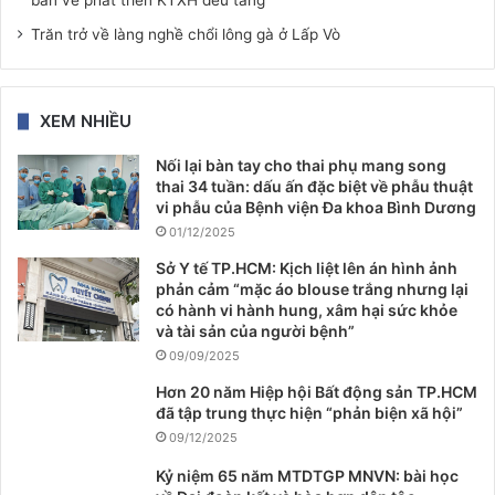
bản về phát triển KTXH đều tăng
Trăn trở về làng nghề chổi lông gà ở Lấp Vò
XEM NHIỀU
Nối lại bàn tay cho thai phụ mang song
thai 34 tuần: dấu ấn đặc biệt về phẫu thuật
vi phẫu của Bệnh viện Đa khoa Bình Dương
01/12/2025
Sở Y tế TP.HCM: Kịch liệt lên án hình ảnh
phản cảm “mặc áo blouse trắng nhưng lại
có hành vi hành hung, xâm hại sức khỏe
và tài sản của người bệnh”
09/09/2025
Hơn 20 năm Hiệp hội Bất động sản TP.HCM
đã tập trung thực hiện “phản biện xã hội”
09/12/2025
Kỷ niệm 65 năm MTDTGP MNVN: bài học