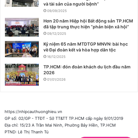
và tài sản của người bệnh”
09/09/2025
Hơn 20 năm Hiệp hội Bất động sản TP.HCM
đã tập trung thực hiện “phản biện xã hội”
09/12/2025
Kỷ niệm 65 năm MTDTGP MNVN: bài học
về Đại đoàn kết và hòa hợp dân tộc
16/12/2025
TP.HCM: đón đoàn khách du lịch đầu năm
2026
01/01/2026
https://nhipcauthuonghieu.vn
GP số: 02/GP - TTĐT - Sở TT&TT TP.HCM cấp ngày 9/01/2019
Địa chỉ: 15/23 A Trần Mai Ninh, Phường Bảy Hiền, TP.HCM
PTND: Lê Thị Thanh Tú