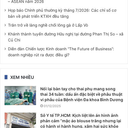
– ASEAN năm 2026
Họp báo Chính phủ thường kỳ tháng 7/2026: Các chỉ số cơ
bản về phát triển KTXH đều tăng
Trăn trở về làng nghề chổi lông gà ở Lấp Vò
Khánh thành tuyến đường Hữu nghị tại đường Phan Thị So – xã
Củ Chi
Diễn đàn Chiến lược Kinh doanh “The Future of Business”:
doanh nghiệp rút ra được điều gì?
XEM NHIỀU
Nối lại bàn tay cho thai phụ mang song
thai 34 tuần: dấu ấn đặc biệt về phẫu thuật
vi phẫu của Bệnh viện Đa khoa Bình Dương
01/12/2025
Sở Y tế TP.HCM: Kịch liệt lên án hình ảnh
phản cảm “mặc áo blouse trắng nhưng lại
có hành vi hành hung, xâm hại sức khỏe