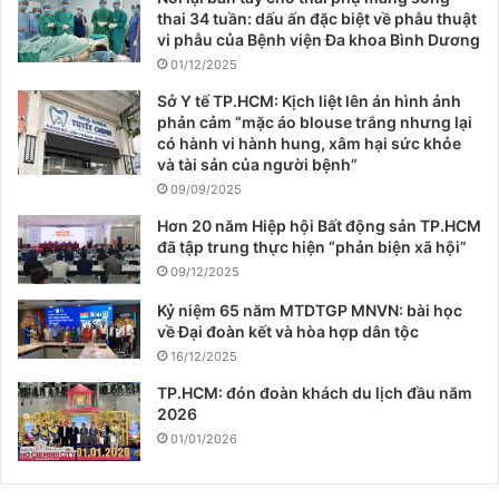
thai 34 tuần: dấu ấn đặc biệt về phẫu thuật
vi phẫu của Bệnh viện Đa khoa Bình Dương
01/12/2025
Sở Y tế TP.HCM: Kịch liệt lên án hình ảnh
phản cảm “mặc áo blouse trắng nhưng lại
có hành vi hành hung, xâm hại sức khỏe
và tài sản của người bệnh”
09/09/2025
Hơn 20 năm Hiệp hội Bất động sản TP.HCM
đã tập trung thực hiện “phản biện xã hội”
09/12/2025
Kỷ niệm 65 năm MTDTGP MNVN: bài học
về Đại đoàn kết và hòa hợp dân tộc
16/12/2025
TP.HCM: đón đoàn khách du lịch đầu năm
2026
01/01/2026